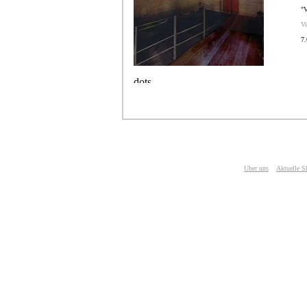
"V
Vi
7.
Uber uns
Aktuelle 