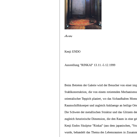
Kenji ENDO
Ausstellung "RINKAI" 13.11.-5.12.1999
Beim Betreten der Galerie wird der Besucher von einer im
Stahlkonstruktion, die von einem rotierenden Mechanismus b
orientalischer Teppich plaziert, wo das Sichaufhalten Mom
Raumschiffskoerper und zugleich Anklaenge an heilige Orte 
Die Schwere der metallischen Struktur und das Glitzern de
zugleich futuristische Dimension, die den Raum in eine g
Kenji Endos Skulptur "Rinkai" (aus dem japanischen, "Stoe
wurde, behandelt das Thema des Lebensraumes in Zusammen