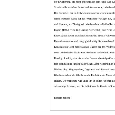
der Erweiterung, die nicht ohne Risiken sein kann. Das Kun
Schnittstelle zwischen Innen- und Aussenraum, zwischen
Der Kuenstler, der im Entwicklungsprozess seines kuenst
seiner frueheren Werke auf den "Weltraum" verlagert hat, s
und Kosmos, als Bindeglied zwischen dem Individuellen un
flying" (1995), "The Big Sailing Age" (1998) oder "The Un
Endos Arbeit kreist unaufhoerlich um das Thema "Univers
Raumdimensionen und traegt gleichzeitig die unerschoepfli
Konstruktion weist Zitate sakraler Bauten der drei Weltre
neuer aesthetischer Ideale eines ersehnten hochtechnisierte
Rueckgriff auf Kyotos historische Bauten, das Aufgreifen
tech-Optimismus- finden in der Stahl-Licht-Konstruktion e
Niederschlag. Vergangenheit, Gegenwart und Zukunft versc
Glaubens stehen: der Glaube an die Evolution der Menschhe
erlaubt. Der Weltraum, wie Endo ihn in seinen Arbeiten ge
zukuenftige Existenz, wo die Individuen ihr Dasein voll en
Daniela Zenone