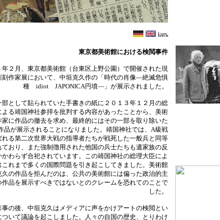
東京都美術館における検閲事件
４年２月、東京都美術館（台東区上野公園）で開催された現
彫刻作家展において、中垣克久作の「時代の肖像―絶滅危惧
種 idiot JAPONICA円墳―」が展示されました。
一部として貼られていた手書きの紙に２０１３年１２月の総
による靖国神社参拝を批判する内容があったことから、美術
作家に作品の撤去を求め、最終的にはその一部を取り除いた
作品が展示されることになりました。靖国神社では、A級戦
ばれる第二次世界大戦の指導者たちが戦死した一般兵と同等
れており、また強制徴用された他国の兵士たちも遺家族の反
かかわらず合祀されています。この靖国神社の総理大臣によ
はこれまで多くの国際問題を引き起こしてきました。美術館
克久の作品を拒んだのは、公共の美術館には偏った政治的主
つ作品を展示すべきではないとのクレームを恐れてのことで
した。
来事の後、中垣克久はメディアに声をかけアートの検閲とい
について議論を起こしました。人々の自国の歴史、とりわけ