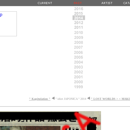
" Kapitulation "
" idiot JAPONICA " 2014
" LOST WORLDS > < MAK