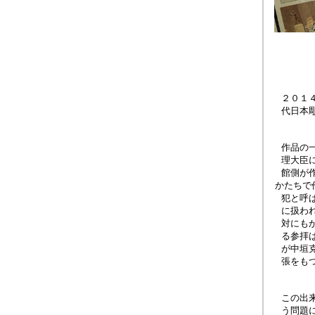
２０１
代日本
作品の
理大臣
館側が
かたちで
犯と呼
に扱わ
対にも
る参拝
が中垣
張をも
この出
う問題