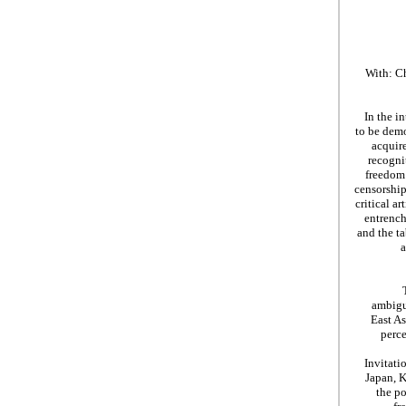
With: C
In the i
to be demo
acquire
recognit
freedom 
censorship
critical a
entrench
and the t
a
ambigui
East As
perce
Invitati
Japan, K
the po