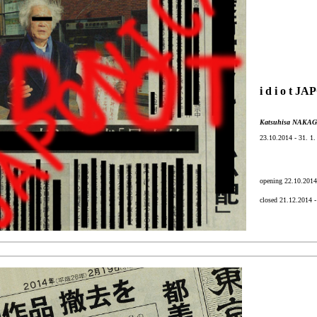
i d i o t 
Katsuhisa NAKA
23.10.2014 - 31. 1.
opening 22.10.201
closed 21.12.2014 -