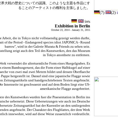
世界大戦の歴史についての認識、このような主題を作品にす
ることのアーティストの権利を主張しました。
(7)
(2)
Exhibition in Berlin
October 23, 2014 - January 31, 2015
e Arbeit, die in Tokyo nicht vollstaendig gezeigt werden durfte,
rait of the Period - Endangered species idiot JAPONICA - Round
barrow", wird in der Galerie Murata & Friends zu sehen sein.
stellung zeigt auch den Teil des Kunstwerkes, den das Museum
in Tokyo anordnete zu entfernen.
Werk verwendet die altertuemliche Form eines Huegelgrabes. Es
us einem Bambusgeruest, das die Form einer Halbkugel auf einer
aeche von zwei mal zwei Metern bildet und dessen Oberflaeche
 Pappe hergestellt ist. Darauf sind eine japanische Flagge sowie
n Zeitungsartikeln und handgeschriebenen Texten angebracht.
ie Innenseite ist geschwaerzt und auf dem Boden liegt eine US-
amerikanische Flagge ausgebreitet.
xte des Kunstwerkes wurden fuer die Praesentation in Berlin ins
utsche uebersetzt. Diese Uebersetzungen wie auch ins Deutsche
bersetzte Zeitungsartikel hat der Kuenstler an den umliegenden
nden angebracht. Der Charakter des Flugblattes, der dem Werk
htlich innewohnt, wird auf diese Weise zusaetzlich verdeutlicht.