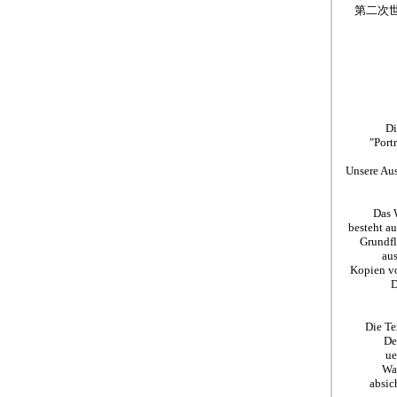
第二次
Di
"Port
Unsere Aus
Das 
besteht a
Grundfl
aus
Kopien vo
D
Die Te
De
ue
Wae
absic