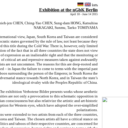
Exhibition at the nGbK Berlin
April 18 - June 14 2015
hieh-jen CHEN, Ching-Yao CHEN, Sung-dam HONG, Katsuhisa
NAKAGAKI, Sunmu, Taeko TOMIYAMA
nternational view, Japan, South Korea and Taiwan are considered
cratic states governed by the rule of law, not least because they
d this title during the Cold War. There is, however, only limited
ion of the fact that in all three countries the state does not view
of expression as an inalienable right and that the monitoring or
 of critical art and repressive measures taken against awkwardly
rtists are not uncommon. The reasons for this are deep-rooted and
ed – in Japan the failure to come to terms with the imperial past
aboos surrounding the person of the Emperor, in South Korea the
dversarial stance towards North Korea, and in Taiwan the state’s
ideological rivalry with the Peoples Republic of China.
The exhibition Verbotene Bilder presents works whose aesthetic
ties are not only a provocation to this schematic opposition in
ian consciousness but also relativize the artistic and art-historic
ption for Western eyes, which have adopted the over-simplified
polarizations.
ons were extended to two artists from each of the three countries,
orea and Taiwan. The chosen artists all have a critical stance on
litics and taboos of their respective countries, are concerned for