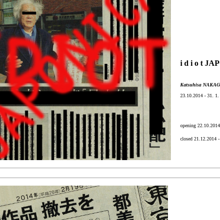
i d i o t 
Katsuhisa NAKA
23.10.2014 - 31. 1.
opening 22.10.201
closed 21.12.2014 -