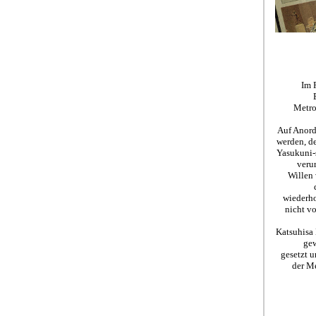
Im 
Metro
Auf Anord
werden, de
Yasukuni-s
veru
Willen 
wiederho
nicht v
Katsuhisa 
gew
gesetzt 
der Me