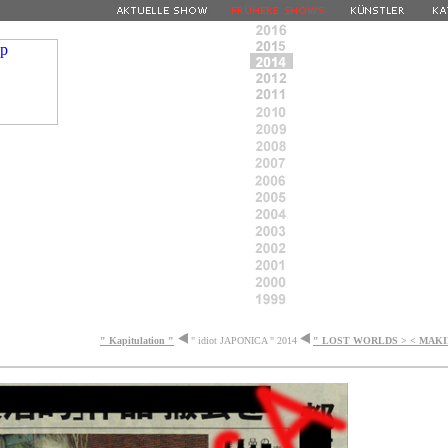
" Kapitulation "
" idiot JAPONICA " 2014
"
LOST WORLDS > < MAK