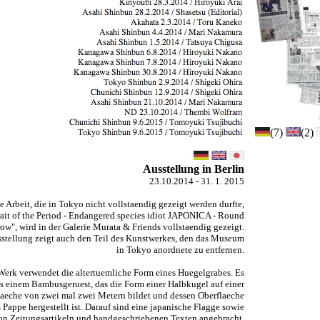
(7)
(2)
Ausstellung in Berlin
23.10.2014 - 31. 1. 2015
e Arbeit, die in Tokyo nicht vollstaendig gezeigt werden durfte,
rait of the Period - Endangered species idiot JAPONICA - Round
row", wird in der Galerie Murata & Friends vollstaendig gezeigt.
stellung zeigt auch den Teil des Kunstwerkes, den das Museum
in Tokyo anordnete zu entfernen.
Werk verwendet die altertuemliche Form eines Huegelgrabes. Es
us einem Bambusgeruest, das die Form einer Halbkugel auf einer
aeche von zwei mal zwei Metern bildet und dessen Oberflaeche
 Pappe hergestellt ist. Darauf sind eine japanische Flagge sowie
n Zeitungsartikeln und handgeschriebenen Texten angebracht.