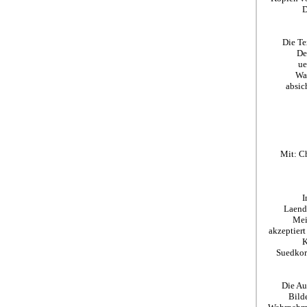
D
Die Te
De
ue
Wae
absic
Mit: C
I
Laend
Mein
akzeptiert
K
Suedkor
Die Au
Bilde