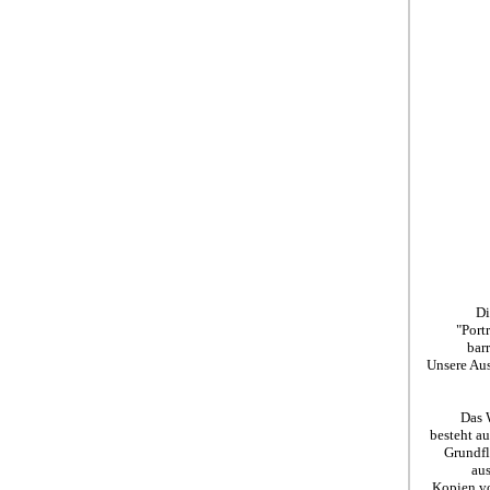
Di
"Port
bar
Unsere Aus
Das 
besteht a
Grundfl
aus
Kopien vo