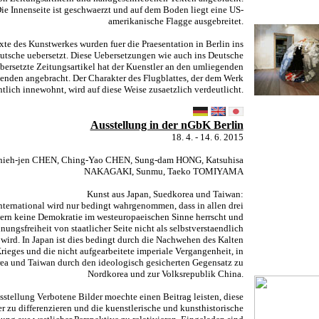
ie Innenseite ist geschwaerzt und auf dem Boden liegt eine US-
amerikanische Flagge ausgebreitet.
xte des Kunstwerkes wurden fuer die Praesentation in Berlin ins
utsche uebersetzt. Diese Uebersetzungen wie auch ins Deutsche
bersetzte Zeitungsartikel hat der Kuenstler an den umliegenden
nden angebracht. Der Charakter des Flugblattes, der dem Werk
htlich innewohnt, wird auf diese Weise zusaetzlich verdeutlicht.
Ausstellung in der nGbK Berlin
18. 4. - 14. 6. 2015
hieh-jen CHEN, Ching-Yao CHEN, Sung-dam HONG, Katsuhisa
NAKAGAKI, Sunmu, Taeko TOMIYAMA
Kunst aus Japan, Suedkorea und Taiwan:
nternational wird nur bedingt wahrgenommen, dass in allen drei
ern keine Demokratie im westeuropaeischen Sinne herrscht und
ungsfreiheit von staatlicher Seite nicht als selbstverstaendlich
 wird. In Japan ist dies bedingt durch die Nachwehen des Kalten
rieges und die nicht aufgearbeitete imperiale Vergangenheit, in
ea und Taiwan durch den ideologisch gesicherten Gegensatz zu
Nordkorea und zur Volksrepublik China.
sstellung Verbotene Bilder moechte einen Beitrag leisten, diese
r zu differenzieren und die kuenstlerische und kunsthistorische