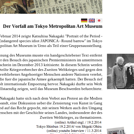
Der Vorfall am Tokyo Metropolitan Art Museum
Februar 2014 zeigte Katsuhisa Nakagaki "Portrait of the Period -
Endangered species idiot JAPONICA - Round barrow" im Tokyo
politan Art Museum in Ueno als Teil einer Gruppenausstellung.
nung des Museums musste ein handgeschriebener Text entfernt
r den Besuch des japanischen Premierministers im umstrittenen
chrein im Dezember 2013 kritisierte. In diesem Schrein werden
rteilte Kriegsverbrecher des Zweiten Weltkrieges und gegen den
verbliebener Angehoeriger Menschen anderer Nationen verehrt,
die fuer die japanische Armee gekaempft hatten. Der Besuch rief
lt internationale Empoerung hervor. Nakagaki durfte sein Werk
ollstaendig zeigen, weil das Museum Beschwerden befuerchtete.
Nakagaki hatte sich nach dem Verbot aus Protest an die Medien
andt, eine Diskussion ueber die Zensierung von Kunst in Gang
und auf das Recht gepocht, mit seinen Werken auch den Umgang
nschen mit der Geschichte seines Landes, insbesondere der des
Zweiten Weltkrieges, zu thematisieren.